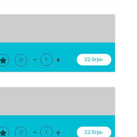
−
+
22.0грн.
−
+
22.0грн.