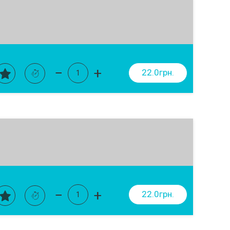
−
+
22.0грн.
−
+
22.0грн.