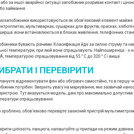
бо за іншої аварійної ситуації запобіжник розриває контакт і ціно
бо займання.
мозапобіжники використовуються як обов'язковий елемент майже у 
ектроплитах, мультиварках, сушарках для фруктів, прасках, хлібопі
ширша: вони встановлюються в блоках живлення, телефонних станціях
біжники бувають різними. Класифікація йде за силою струму та на
ної температури, при якій вони спрацьовують. Найпоширеніші - з 
А, температурою спрацьовування від 55 ° C до 320 ° C і вище.
ИБРАТИ І ПЕРЕВІРИТИ
лануєте відремонтувати фен або обігрівач самостійно, то в першу ч
біжник потрібен. Зверніть увагу на маркування, яке зазвичай нано
пристрою. Тут вказується модель, дані про максимально допустимі 
ператури спрацьовування.
р зроблено, обов'язково перевірте захисний пристрій мультиметро
ірити цілісність ланцюга, налаштуйте ці прилади на режим дзвінка