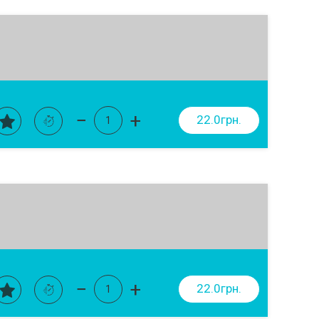
−
+
22.0грн.
−
+
22.0грн.