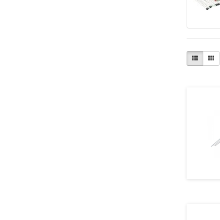
частоти 1-полярне живлення
- Підсилювачі потужності низької
частоти 2-полярне живлення
- Панельки для мікросхем
- Панельки кінескопу
- Плата для пилосмоку
- Подушка CD DVD
- Помножувачі напруги
- Приймачі (конструктор)
- Припій
- Пристрої обробки звукового
сигналу