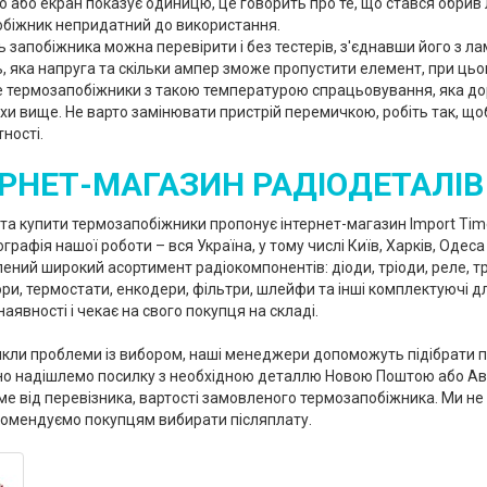
 або екран показує одиницю, це говорить про те, що стався обрив 
біжник непридатний до використання.
ь запобіжника можна перевірити і без тестерів, з'єднавши його з л
ь, яка напруга та скільки ампер зможе пропустити елемент, при ць
 термозапобіжники з такою температурою спрацьовування, яка до
охи вище. Не варто замінювати пристрій перемичкою, робіть так, що
ності.
ЕРНЕТ-МАГАЗИН РАДІОДЕТАЛІВ 
та купити термозапобіжники пропонує інтернет-магазин Import Tim
ографія нашої роботи – вся Україна, у тому числі Київ, Харків, Одеса 
ений широкий асортимент радіокомпонентів: діоди, тріоди, реле, тр
ри, термостати, енкодери, фільтри, шлейфи та інші комплектуючі дл
аявності і чекає на свого покупця на складі.
кли проблеми із вибором, наші менеджери допоможуть підібрати по
о надішлемо посилку з необхідною деталлю Новою Поштою або Ав
е від перевізника, вартості замовленого термозапобіжника. Ми не 
комендуємо покупцям вибирати післяплату.