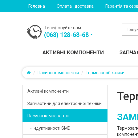
Головна
Оплата і доставка
Гарантія та серв
Телефонуйте нам:
(‎068) 128-68-68
АКТИВНІ КОМПОНЕНТИ
ЗАПЧА
Пасивні компоненти
Термозапобіжники
Активні компоненти
Тер
- Діністори
Запчастини для електронної техніки
ЗАМ
- Touch screen
Пасивні компоненти
- Діоди випрямляючі
- Індуктивності SMD
Термозапо
- Інвертор LCD
- Діоди захисні
компонент