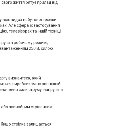
ю свого життя рятує прилад від
всіх видах побутової техніки:
чках. Але сфера їх застосування
, телевізорах та іншій техніці.
пруги в робочому режимі,
навантаженням 250 В, силою
ергу визначтеся, який
ситься виробником на зовнішній
значення сили струму, напруги, а
м або звичайним стрілочним
. Якщо стрілка залишається