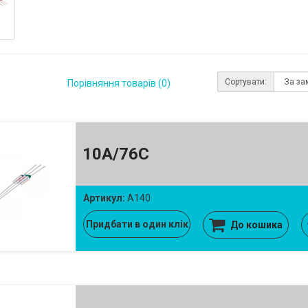
Сортувати:
Порівняння товарів (0)
10A/76C
Артикул:
A140
Придбати в один клік
До кошика