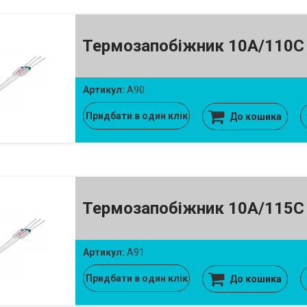
Термозапобіжник 10A/110C
Артикул:
A90
Придбати в один клік
До кошика
Термозапобіжник 10A/115C
Артикул:
A91
Придбати в один клік
До кошика