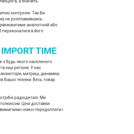
ланцюга, а значить
ампою контролю. Так Ви
ому не розплавившись.
рівнюватиме аналогічній або
б переконатися в його
IMPORT TIME
e з будь-якого населеного
та інші регіони. У нас
анзистори, матриці, динаміки,
я Вашої техніки. Весь товар
трібні радіодеталі. Ми
толюксом. Ціна доставки
вимагаємо ніякої передоплати і