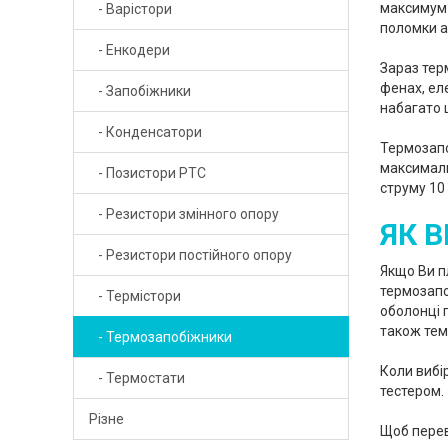
максимум а
- Варістори
- Інвертор LCD із блоком живлення
- Діоди швидкі
поломки а
- Енкодери
- Акумулятори
- Діоди Шотткі
Зараз тер
фенах, ел
- Запобіжники
- Аудіголовки
- Діодні мости
набагато 
- Конденсатори
- Блоки живлення імпульсні
- Кварцові резонатори
Термозапо
максималь
- Позистори PTC
- Блоки живлення безкорпусні
- Керамічні резонатори
струму 10 
- Резистори змінного опору
- Відеошестерні
- Колодки для реле
ЯК В
- Резистори постійного опору
- Двигуни CD DVD НВЧ
- Мікросхеми
Якщо Ви п
термозапо
- Термістори
- Динаміки
- Оптрони
оболонці 
також тем
- Термозапобіжники
- Друкарські плати
- Реле
Коли вибі
- Термостати
- Друковані макетні плати
- Реле твердотільні
тестером.
Різне
- Зарядні пристрої
- Світлодіоди телевізійні LED
Щоб перев