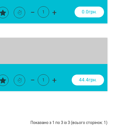
−
+
0.0грн.
−
+
44.4грн.
Показано з 1 по 3 із 3 (всього сторінок: 1)