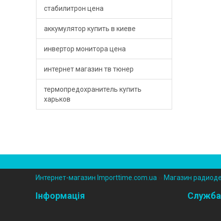
стабилитрон цена
- Конденсатори
- Ферити
аккумулятор купить в киеве
- Позистори PTC
- Хімія
инвертор монитора цена
- Резистори змінного опору
- Шлейфи
интернет магазин тв тюнер
- Резистори постійного опору
термопредохранитель купить
харьков
- Термістори
- Термозапобіжники
- Термостати
Интернет-магазин Importtime.com.ua
››
Магазин радиод
Інформація
Служба