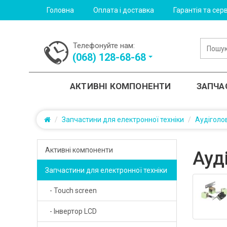
Головна
Оплата і доставка
Гарантія та серв
Телефонуйте нам:
(‎068) 128-68-68
АКТИВНІ КОМПОНЕНТИ
ЗАПЧА
Запчастини для електронної техніки
Аудіголо
Активні компоненти
Ауд
- Діністори
Запчастини для електронної техніки
- Touch screen
- Діоди випрямляючі
- Інвертор LCD
- Діоди захисні