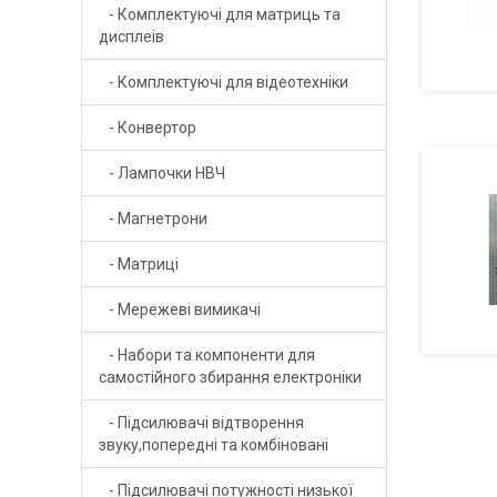
- Комплектуючi для матриць та
- Стабілітрони
дисплеiв
- Тиристори симістори
- Комплектуючі для вiдеотехнiки
- Транзистор IGBT
- Конвертор
- Транзистор біполярний
- Лампочки НВЧ
- Транзистор НВЧ
- Магнетрони
- Транзистор польовий
- Матриці
- Фотоприймачі
- Мережеві вимикачі
- Фоторезистори
- Набори та компоненти для
самостійного збирання електроніки
- Підсилювачі відтворення
звуку,попередні та комбіновані
- Підсилювачі потужності низької