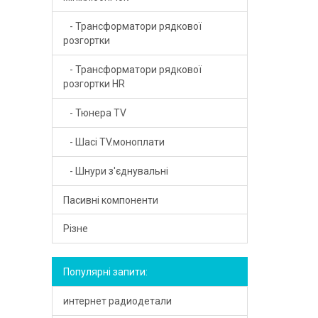
- Трансформатори рядкової
розгортки
- Трансформатори рядкової
розгортки HR
- Тюнера TV
- Шасі TV.моноплати
- Шнури з'єднувальні
Пасивні компоненти
- Індуктивності SMD
Різне
- Варістори
- Сервісні пристрої для приймачів
Популярні запити:
- Енкодери
- Стабілізатори, регулятори та інше
интернет радиодетали
- Запобіжники
- Фільтри