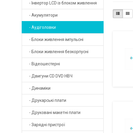
- Інвертор LCD із блоком живлення
- Діоди швидкі
- Акумулятори
- Діоди Шотткі
- Аудіголовки
- Діодні мости
- Блоки живлення імпульсні
- Кварцові резонатори
- Блоки живлення безкорпусні
- Керамічні резонатори
- Відеошестерні
- Колодки для реле
- Двигуни CD DVD НВЧ
- Мікросхеми
- Динаміки
- Оптрони
- Друкарські плати
- Реле
- Друковані макетні плати
- Реле твердотільні
- Зарядні пристрої
- Світлодіоди телевізійні LED