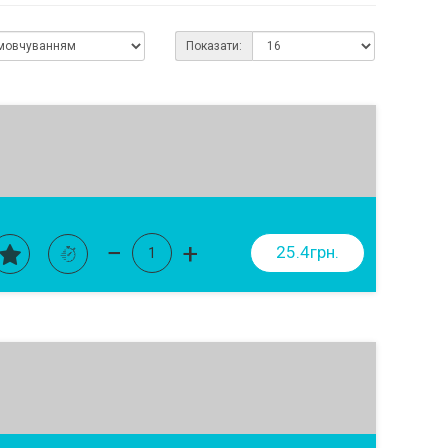
Показати:
−
+
25.4грн.