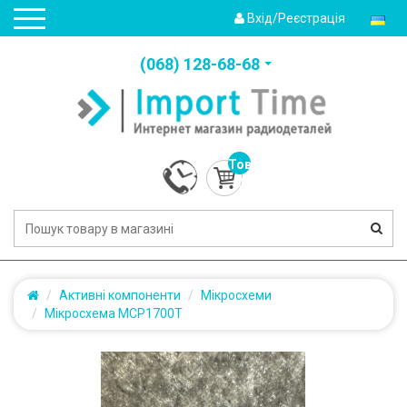
Вхід/Реєстрація
(‎068) 128-68-68
Товарів:
0
(0.0грн.)
Активні компоненти
Мікросхеми
Мікросхема MCP1700T