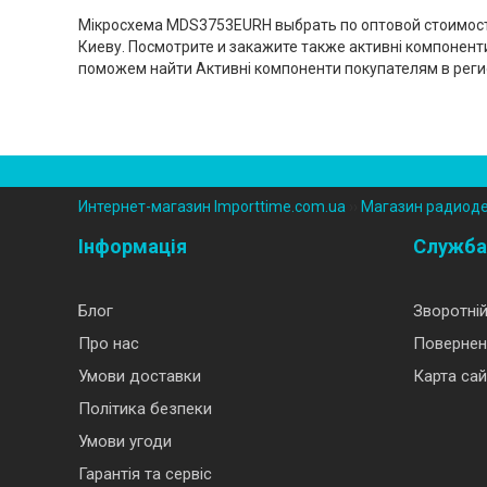
Мікросхема MDS3753EURH выбрать по оптовой стоимости 
Киеву. Посмотрите и закажите также активні компонент
поможем найти Активні компоненти покупателям в реги
Интернет-магазин Importtime.com.ua
››
Магазин радиод
Інформація
Служба
Блог
Зворотній
Про нас
Повернен
Умови доставки
Карта сай
Політика безпеки
Умови угоди
Гарантія та сервіс