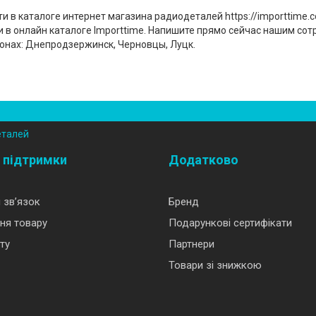
в каталоге интернет магазина радиодеталей https://importtime.c
и в онлайн каталоге Importtime. Напишите прямо сейчас нашим сот
онах: Днепродзержинск, Черновцы, Луцк.
еталей
 підтримки
Додатково
 зв’язок
Бренд
ня товару
Подарункові сертифікати
ту
Партнери
Товари зі знижкою