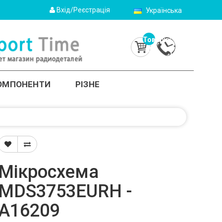
Вхід/Реєстрація
Українська
Товарів:
0
(0.0грн.)
КОМПОНЕНТИ
РІЗНЕ
Мікросхема
MDS3753EURH -
A16209