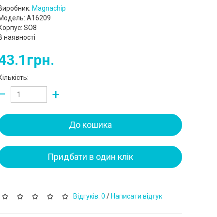
Виробник:
Magnachip
Модель: A16209
Корпус: SO8
В наявності
43.1грн.
Кількість:
−
+
До кошика
Придбати в один клік
Відгуків: 0
/
Написати відгук