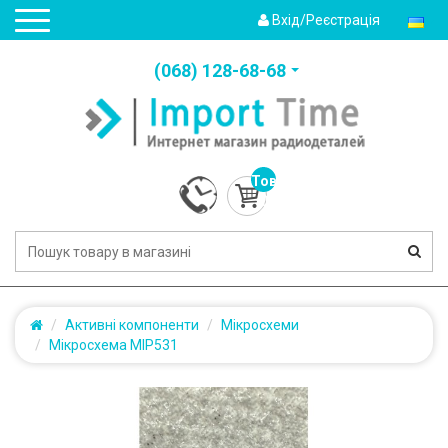
Вхід/Реєстрація
(‎068) 128-68-68
Товарів:
0
(0.0грн.)
Активні компоненти
Мікросхеми
Мікросхема MIP531