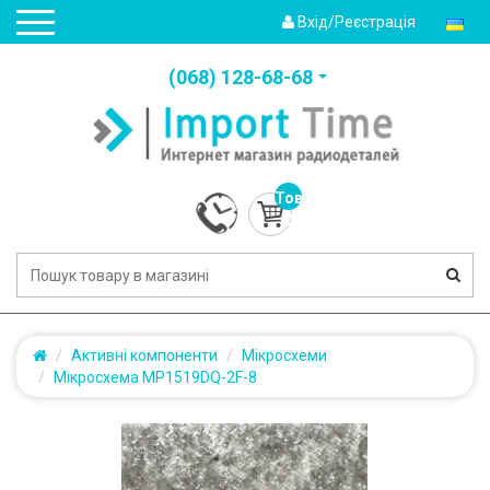
Вхід/Реєстрація
(‎068) 128-68-68
Товарів:
0
(0.0грн.)
Активні компоненти
Мікросхеми
Мікросхема MP1519DQ-2F-8