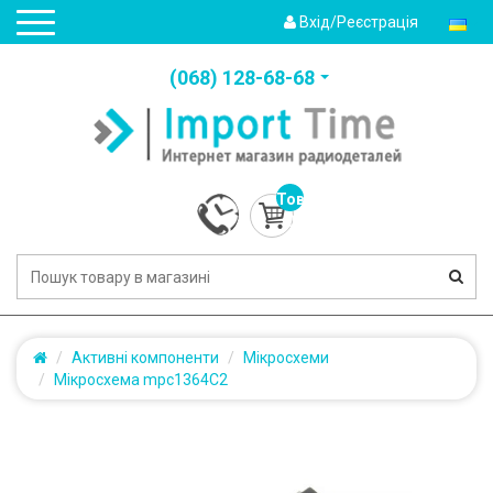
Вхід/Реєстрація
(‎068) 128-68-68
Товарів:
0
(0.0грн.)
Активні компоненти
Мікросхеми
Мікросхема mpc1364C2