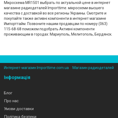
Мікросхема MR1501 выбрать по актуальной цене в интернет
магазине радиодеталей Importtime. мікросхеми высшего
качества с доставкой во все регионы Украины. Смотрите и
покупайте также активні компоненти в интернет магазине
Импорттайм. Позвоните нашим продавцам по номеру (‎063)
115-68-68 поможем подобрать Активні компоненти
проживающим в городах: Мариуполь, Мелитополь, Бердянск.
Интернет-магазин Importtime.com.ua
››
Магазин радиодеталей
Інформація
Блог
Про нас
Умови доставки
Політика безпеки