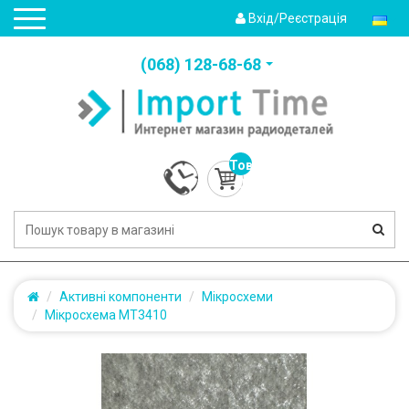
Вхід/Реєстрація
(‎068) 128-68-68
Товарів:
0
(0.0грн.)
Активні компоненти
Мікросхеми
Мікросхема MT3410