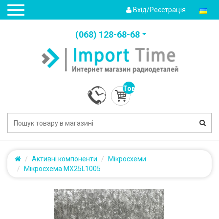
Вхід/Реєстрація
(‎068) 128-68-68
Товарів:
0
(0.0грн.)
Активні компоненти
Мікросхеми
Мікросхема MX25L1005