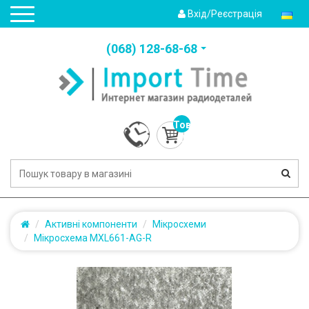
Вхід/Реєстрація
(‎068) 128-68-68
Товарів:
0
(0.0грн.)
Активні компоненти
Мікросхеми
Мікросхема MXL661-AG-R