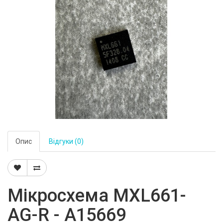
Опис
Відгуки (0)
Мікросхема MXL661-
AG-R - A15669