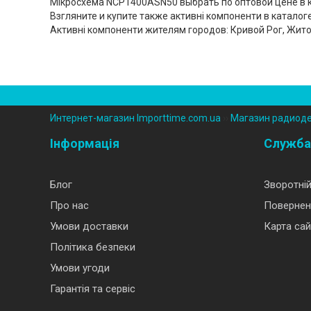
Мікросхема NCP1400ASN50 выбрать по оптовой цене в ка
Взгляните и купите также активні компоненти в катало
Активні компоненти жителям городов: Кривой Рог, Жит
Интернет-магазин Importtime.com.ua
››
Магазин радиод
Інформація
Служба
Блог
Зворотній
Про нас
Повернен
Умови доставки
Карта сай
Політика безпеки
Умови угоди
Гарантія та сервіс