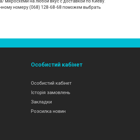
/ мікросхеми на любой вкус с доставкой по Киеву.
нному номеру (‎068) 128-68-68 поможем выбрать
Особистий кабінет
Особистий кабінет
Історія замовлень
Закладки
Розсилка новин