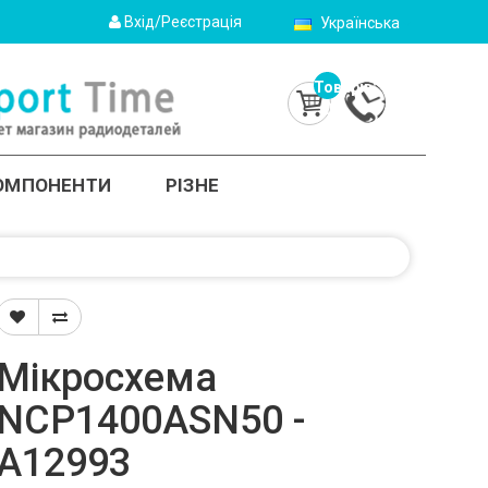
Вхід/Реєстрація
Українська
Товарів:
0
(0.0грн.)
КОМПОНЕНТИ
РІЗНЕ
Мікросхема
NCP1400ASN50 -
A12993