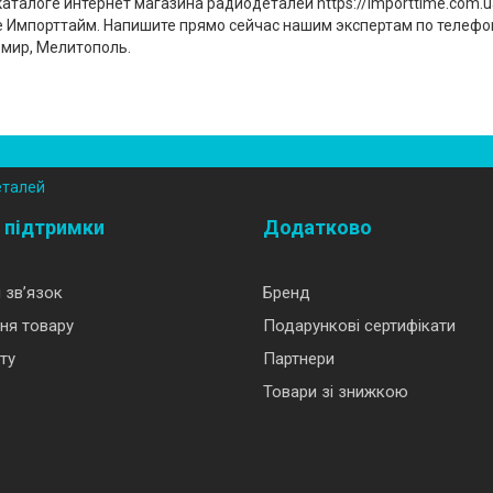
талоге интернет магазина радиодеталей https://importtime.com.ua
ге Импорттайм. Напишите прямо сейчас нашим экспертам по телефо
омир, Мелитополь.
еталей
 підтримки
Додатково
 зв’язок
Бренд
ня товару
Подарункові сертифікати
ту
Партнери
Товари зі знижкою