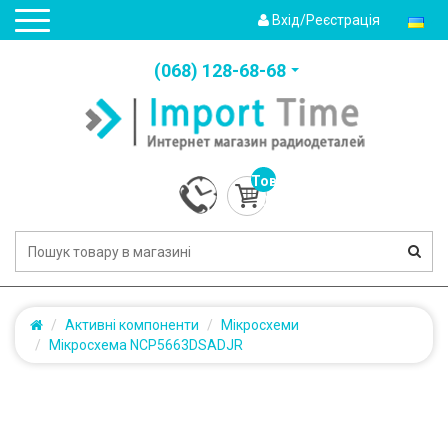
Вхід/Реєстрація
(‎068) 128-68-68
Товарів:
0
(0.0грн.)
Активні компоненти
Мікросхеми
Мікросхема NCP5663DSADJR