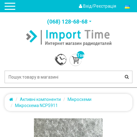
Вхід/Реєстрація
(‎068) 128-68-68
Товарів:
0
(0.0грн.)
Активні компоненти
Мікросхеми
Мікросхема NCP5911