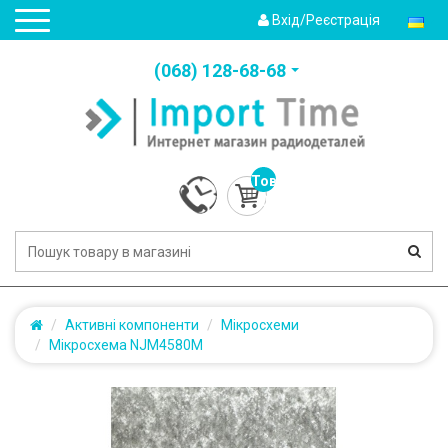
Вхід/Реєстрація
(‎068) 128-68-68
Товарів:
0
(0.0грн.)
Активні компоненти
Мікросхеми
Мікросхема NJM4580M