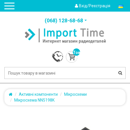
Вхід/Реєстрація
(‎068) 128-68-68
Товарів:
0
(0.0грн.)
Активні компоненти
Мікросхеми
Мікросхема NN5198K