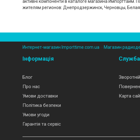
активні компоненти в каталоге магазина Импорттайм. 
жителям регионов: Днепродзержинск, Черновцы, Белая
Интернет-магазин Importtime.com.ua
››
Магазин радиод
Інформація
Служба
Блог
Зворотній
Про нас
Повернен
Умови доставки
Карта сай
Політика безпеки
Умови угоди
Гарантія та сервіс