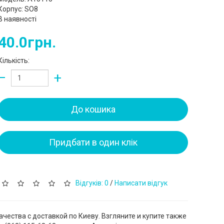
Корпус: SO8
В наявності
40.0грн.
Кількість:
−
+
До кошика
Придбати в один клік
Відгуків: 0
/
Написати відгук
чества с доставкой по Киеву. Взгляните и купите также