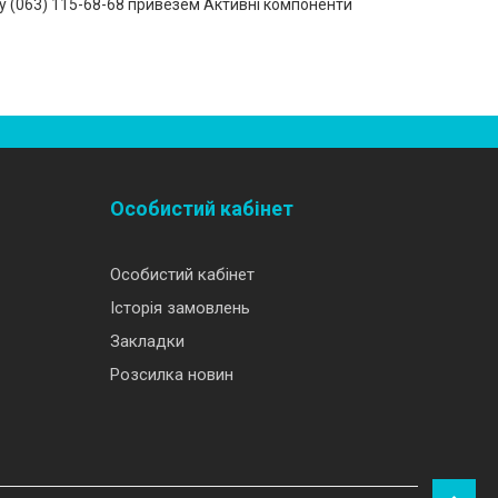
(‎063) 115-68-68 привезем Активні компоненти
Особистий кабінет
Особистий кабінет
Історія замовлень
Закладки
Розсилка новин