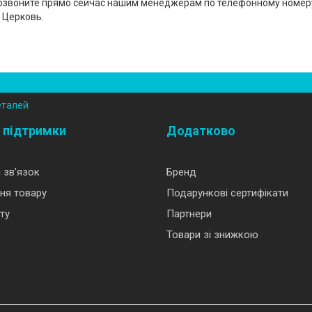
Позвоните прямо сейчас нашим менеджерам по телефонному номеру 
 Церковь.
еталей
 підтримки
Додатково
 зв’язок
Бренд
ня товару
Подарункові сертифікати
ту
Партнери
Товари зі знижкою