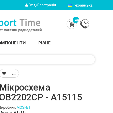
Вхід/Реєстрація
Українська
Товарів:
0
(0.0грн.)
КОМПОНЕНТИ
РІЗНЕ
Мікросхема
OB2202CP - A15115
Виробник:
MOSFET
Модель: A15115