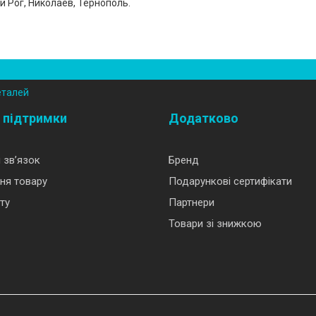
 Рог, Николаев, Тернополь.
еталей
 підтримки
Додатково
 зв’язок
Бренд
ня товару
Подарункові сертифікати
ту
Партнери
Товари зі знижкою