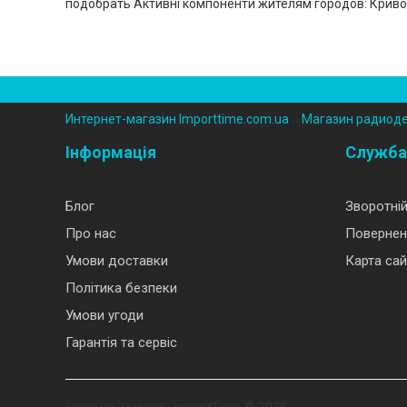
подобрать Активні компоненти жителям городов: Кривой
Интернет-магазин Importtime.com.ua
››
Магазин радиод
Інформація
Служба
Блог
Зворотній
Про нас
Повернен
Умови доставки
Карта сай
Політика безпеки
Умови угоди
Гарантія та сервіс