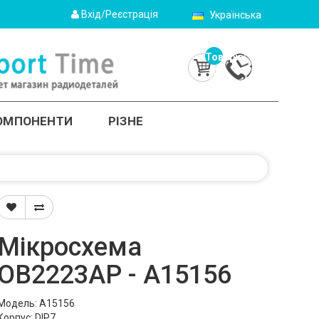
Вхід/Реєстрація
Українська
Товарів:
0
(0.0грн.)
КОМПОНЕНТИ
РІЗНЕ
Мікросхема
OB2223AP - A15156
Модель: A15156
Корпус: DIP7