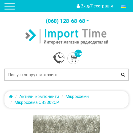
Вхід/Реєстрація
(‎068) 128-68-68
Товарів:
0
(0.0грн.)
Активні компоненти
Мікросхеми
Мікросхема OB3302CP