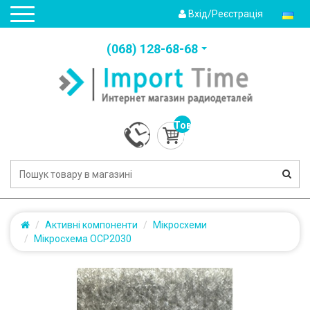
Вхід/Реєстрація
(‎068) 128-68-68
Товарів:
0
(0.0грн.)
Активні компоненти
Мікросхеми
Мікросхема OCP2030