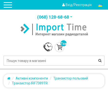
Вхід/Реєстрація
(‎068) 128-68-68
Товарів:
0
(0.0грн.)
Активні компоненти
Транзистор польовий
Транзистор IRF7389TR