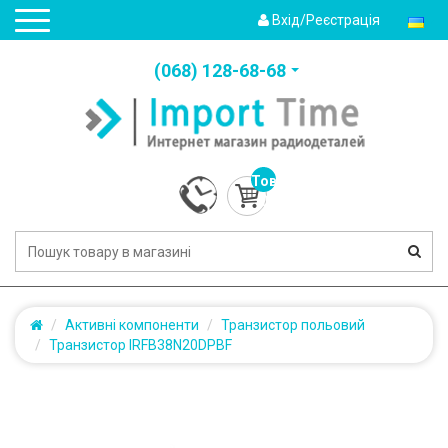
Вхід/Реєстрація
(‎068) 128-68-68
Товарів:
0
(0.0грн.)
Активні компоненти
Транзистор польовий
Транзистор IRFB38N20DPBF