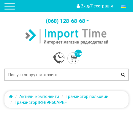
Вхід/Реєстрація
(‎068) 128-68-68
Товарів:
0
(0.0грн.)
Активні компоненти
Транзистор польовий
Транзистор IRFB9N60APBF