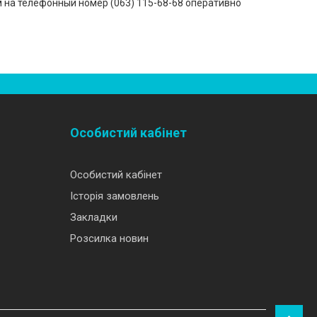
 на телефонный номер (‎063) 115-68-68 оперативно
Особистий кабінет
Особистий кабінет
Історія замовлень
Закладки
Розсилка новин