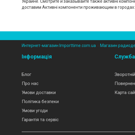
Украине. Смотрите и заказывайте также активні компон
доставим Активні компоненти проживающим в городах:
Интернет-магазин Importtime.com.ua
››
Магазин радиод
Інформація
Служба
Блог
Зворотній
Про нас
Повернен
Умови доставки
Карта сай
Політика безпеки
Умови угоди
Гарантія та сервіс