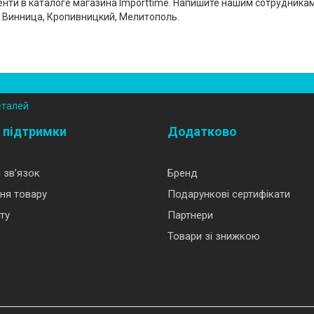
енти в каталоге магазина Importtime. Напишите нашим сотрудникам
 Винница, Кропивницкий, Мелитополь.
еталей
 підтримки
Додатково
 зв’язок
Бренд
ня товару
Подарункові сертифікати
ту
Партнери
Товари зі знижкою