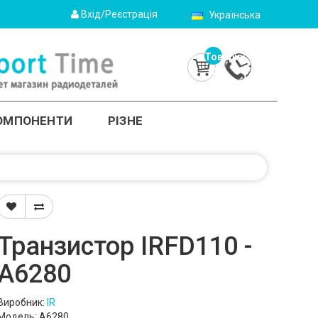
Вхід/Реєстрація
Українська
Товарів:
0
(0.0грн.)
КОМПОНЕНТИ
РІЗНЕ
Транзистор IRFD110 -
A6280
Виробник:
IR
Модель: A6280