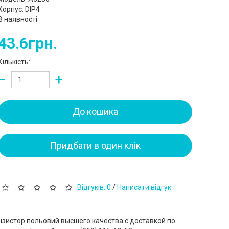
Корпус: DIP4
В наявності
43.6грн.
Кількість:
−
+
До кошика
Придбати в один клік
Відгуків: 0
/
Написати відгук
анзистор польовий высшего качества с доставкой по