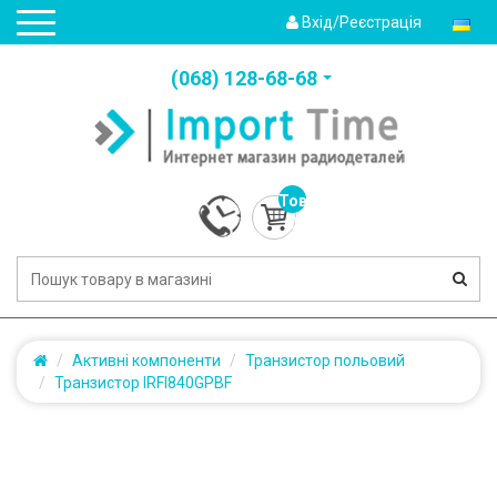
Вхід/Реєстрація
(‎068) 128-68-68
Товарів:
0
(0.0грн.)
Активні компоненти
Транзистор польовий
Транзистор IRFI840GPBF