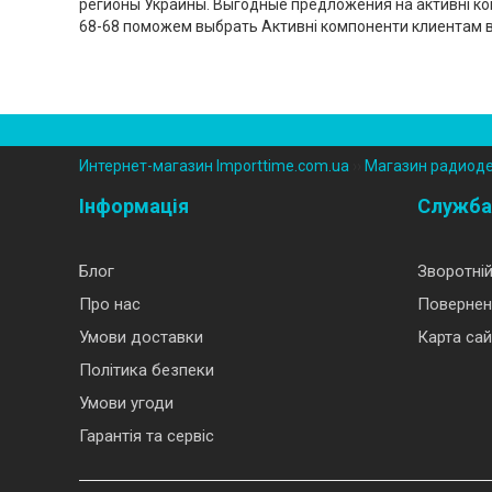
регионы Украины. Выгодные предложения на активні ком
68-68 поможем выбрать Активні компоненти клиентам 
Интернет-магазин Importtime.com.ua
››
Магазин радиод
Інформація
Служба
Блог
Зворотній
Про нас
Повернен
Умови доставки
Карта сай
Політика безпеки
Умови угоди
Гарантія та сервіс