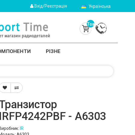
Вхід/Реєстрація
Українська
Товарів:
0
(0.0грн.)
КОМПОНЕНТИ
РІЗНЕ
Транзистор
IRFP4242PBF - A6303
Виробник:
IR
Модель: A6303