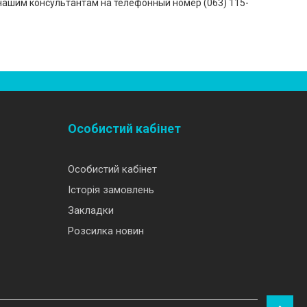
нашим консультантам на телефонный номер (‎063) 115-
Особистий кабінет
Особистий кабінет
Історія замовлень
Закладки
Розсилка новин