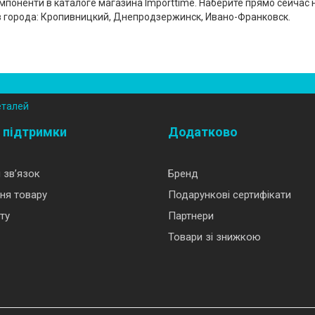
поненти в каталоге магазина Importtime. Наберите прямо сейчас 
в города: Кропивницкий, Днепродзержинск, Ивано-Франковск.
еталей
 підтримки
Додатково
 зв’язок
Бренд
ня товару
Подарункові сертифікати
ту
Партнери
Товари зі знижкою