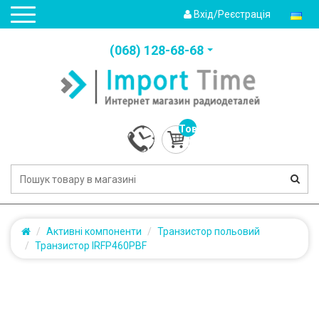
Вхід/Реєстрація
(‎068) 128-68-68
Товарів:
0
(0.0грн.)
Активні компоненти
Транзистор польовий
Транзистор IRFP460PBF