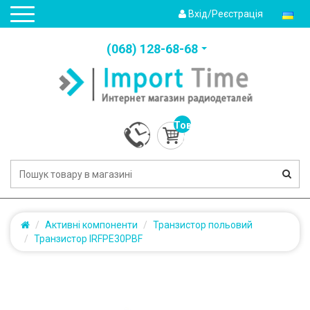
Вхід/Реєстрація
(‎068) 128-68-68
Товарів:
0
(0.0грн.)
Активні компоненти
Транзистор польовий
Транзистор IRFPE30PBF