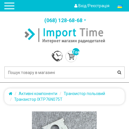
Вхід/Реєстрація
(‎068) 128-68-68
Товарів:
0
(0.0грн.)
Активні компоненти
Транзистор польовий
Транзистор IXTP76N075T