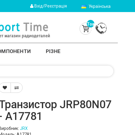
Вхід/Реєстрація
Українська
Товарів:
0
(0.0грн.)
КОМПОНЕНТИ
РІЗНЕ
Транзистор JRP80N07
- A17781
Виробник:
JRX
Модель: A17781