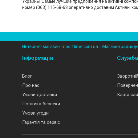
Украины. Самые лучшие предложения на активні компоне
номер (‎063) 115-68-68 оперативно доставим Активні к
Интернет-магазин Importtime.com.ua
››
Магазин радиод
Інформація
Служба
Блог
Зворотній
Про нас
Повернен
Умови доставки
Карта сай
Політика безпеки
Умови угоди
Гарантія та сервіс