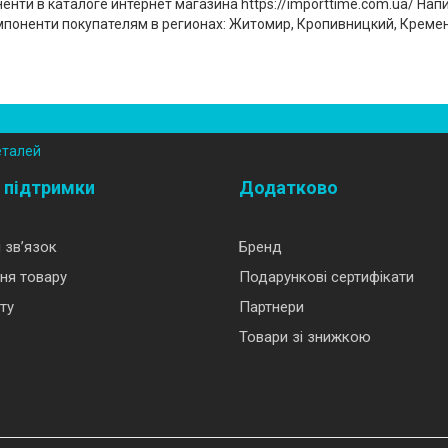
нти в каталоге интернет магазина https://importtime.com.ua/ На
омпоненти покупателям в регионах: Житомир, Кропивницкий, Кремен
еталей
 підтримки
Додатково
 зв’язок
Бренд
ня товару
Подарункові сертифікати
ту
Партнери
Товари зі знижкою