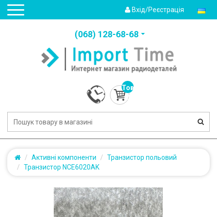
Вхід/Реєстрація
(‎068) 128-68-68
Товарів:
0
(0.0грн.)
Активні компоненти
Транзистор польовий
Транзистор NCE6020AK