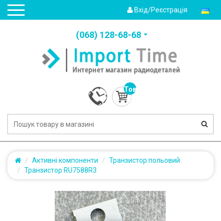
Вхід/Реєстрація
(‎068) 128-68-68
Товарів:
0
(0.0грн.)
Активні компоненти
Транзистор польовий
Транзистор RU7588R3