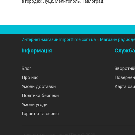
в городах: Луцк, Мелитополь, Павлоград.
Интернет-магазин Importtime.com.ua
››
Магазин радиод
Інформація
Служба
Блог
Зворотній
Про нас
Повернен
Умови доставки
Карта сай
Політика безпеки
Умови угоди
Гарантія та сервіс