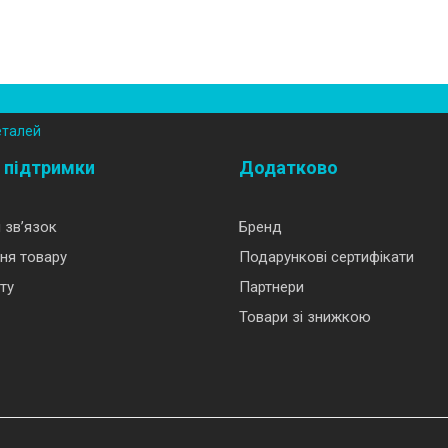
еталей
 підтримки
Додатково
 зв’язок
Бренд
ня товару
Подарункові сертифікати
ту
Партнери
Товари зі знижкою