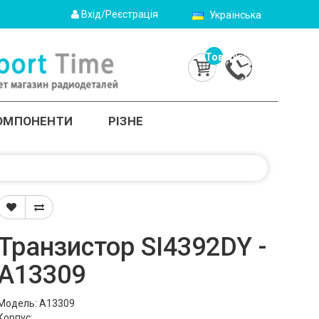
Вхід/Реєстрація
Українська
Товарів:
0
(0.0грн.)
КОМПОНЕНТИ
РІЗНЕ
Транзистор SI4392DY -
A13309
Модель: A13309
Корпус: