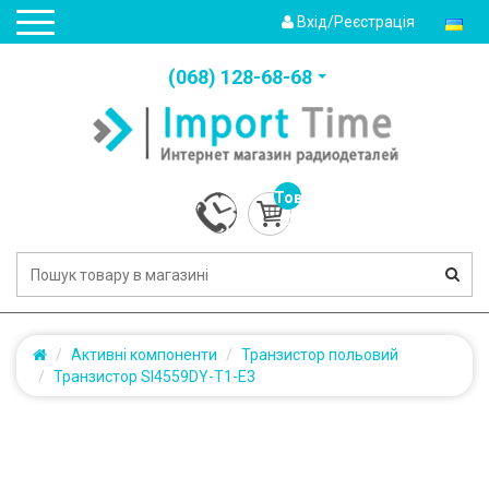
Вхід/Реєстрація
(‎068) 128-68-68
Товарів:
0
(0.0грн.)
Активні компоненти
Транзистор польовий
Транзистор SI4559DY-T1-E3