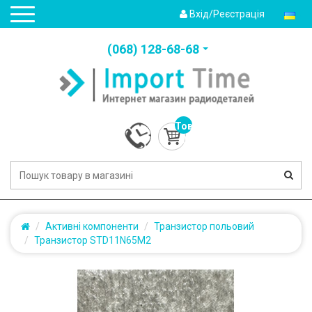
Вхід/Реєстрація
(‎068) 128-68-68
Товарів:
0
(0.0грн.)
Активні компоненти
Транзистор польовий
Транзистор STD11N65M2