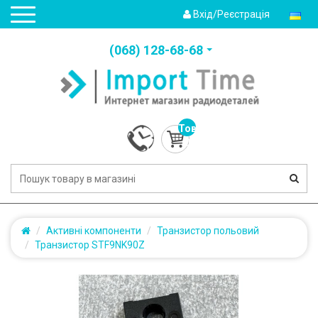
Вхід/Реєстрація
(‎068) 128-68-68
Товарів:
0
(0.0грн.)
Активні компоненти
Транзистор польовий
Транзистор STF9NK90Z