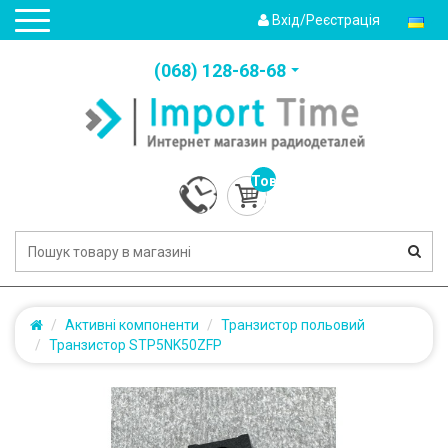
Вхід/Реєстрація
(‎068) 128-68-68
Товарів:
0
(0.0грн.)
Активні компоненти
Транзистор польовий
Транзистор STP5NK50ZFP