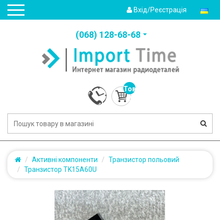
Вхід/Реєстрація
(‎068) 128-68-68
Товарів:
0
(0.0грн.)
Активні компоненти
Транзистор польовий
Транзистор TK15A60U