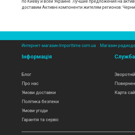
по Киеву и всей Украине. Лучшие предложения на актив
доставим Активні компоненти жителям регионов: Черниг
Интернет-магазин Importtime.com.ua
››
Магазин радиод
Інформація
Служба
Блог
Зворотній
Про нас
Повернен
Умови доставки
Карта сай
Політика безпеки
Умови угоди
Гарантія та сервіс