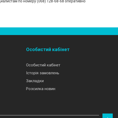
иалистам по номеру (‎068) 128-68-68 оперативно
Особистий кабінет
Особистий кабінет
Історія замовлень
Закладки
Розсилка новин