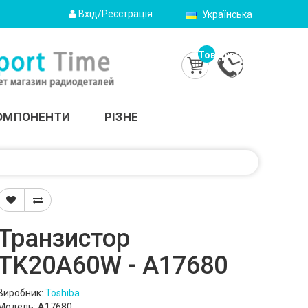
Вхід/Реєстрація
Українська
Товарів:
0
(0.0грн.)
КОМПОНЕНТИ
РІЗНЕ
Транзистор
TK20A60W - A17680
Виробник:
Toshiba
Модель: A17680