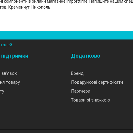
ні компоненти в онлайн магазине Importtime. Напишите нашим спец
ов, Кременчуг, Никополь.
еталей
 підтримки
Додатково
 зв’язок
Бренд
ня товару
Подарункові сертифікати
ту
Партнери
Товари зі знижкою