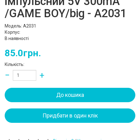
імпульсний 5V 300mA
/GAME BOY/big - A2031
Модель: A2031
Корпус:
В наявності
85.0грн.
Кількість:
−
+
До кошика
Придбати в один клік