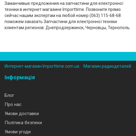
Заманчивые предложения на запчастини для електронної
техніки в интернет магазине Importtime. Позвоните прямо
сейчас нашим экспертам на любой номер (‎063) 115-68-68
поможем заказать Запчастини для електронної техніки
клиентам регионов: Днепродзержинск, Черновцы, Тернополь.
Интернет-магазин Importtime.com.ua
››
Магазин радиодеталей
Інформація
Блог
Про нас
Умови доставки
Політика безпеки
Умови угоди